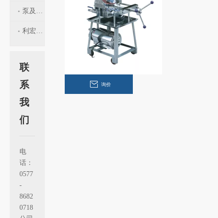
过
滤
泵及过滤器配件
机
利宏工程
联
系
询价
我
们
电
话：
0577
-
8682
0718