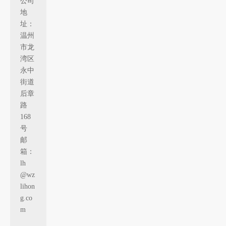
公司
地
址：
温州
市龙
湾区
永中
街道
后章
路
168
号
邮
箱：
lh
@wz
lihon
g.co
m