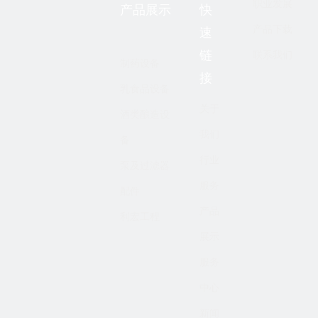
职业发展
产品展示
快
产品下载
速
链
联系我们
制药设备
接
乳食品设备
关于
酒类酿造设
我们
备
行业
泵及过滤器
服务
配件
产品
利宏工程
展示
服务
中心
新闻