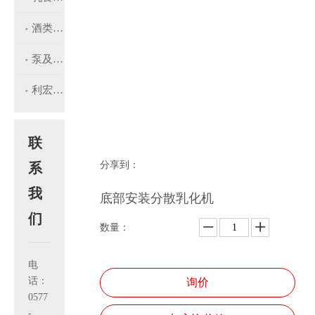
酒类酿造设备
泵及过滤器配件
利宏工程
联
分享到：
系
我
底部安装分散乳化机
们
数量：
电
话：
询价
0577
-