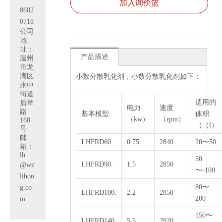
加入询价篮
8682
0718
公司
地
址：
产品描述
温州
市龙
湾区
小数分散乳化剂，小数分散乳化剂如下：
永中
街道
适用的
后章
电力
速度
路
基本模型
体积
（kw）
（rpm）
168
（（l）
号
邮
LHFRD60
0.75
2840
20〜50
箱：
lh
50
LHFRD90.
1.5
2850
@wz
〜-100.
lihon
80〜
g.co
LHFRD100.
2.2
2850
200
m
150〜
LHFRD140
5.5
2920