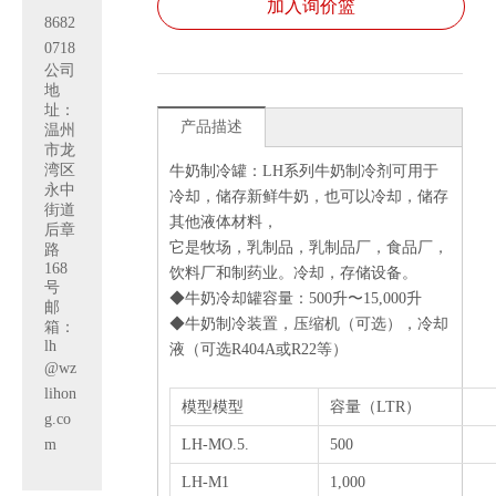
加入询价篮
8682
0718
公司
地
址：
产品描述
温州
市龙
湾区
牛奶制冷罐：LH系列牛奶制冷剂可用于
永中
冷却，储存新鲜牛奶，也可以冷却，储存
街道
其他液体材料，
后章
它是牧场，乳制品，乳制品厂，食品厂，
路
168
饮料厂和制药业。
冷却，存储设备。
号
◆牛奶冷却罐容量：
500升〜15,000升
邮
◆
牛奶制冷装置，压缩机（可选），冷却
箱：
lh
液（可选R404A或R22等）
@wz
lihon
模型模型
容量（LTR）
g.co
m
LH-MO.5.
500
LH-M1
1,000