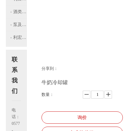
酒类酿造设备
泵及过滤器配件
利宏工程
联
分享到：
系
我
牛奶冷却罐
们
数量：
电
话：
询价
0577
-