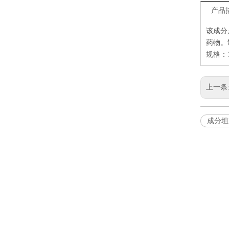
产品
该成分
药物。
规格：10
上一条
成分坦