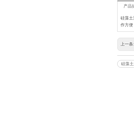
产品
硅藻土
作方便
上一条
硅藻土