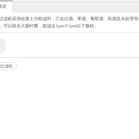
描述
过滤机采用硅藻土为助滤剂，己在白酒、果酒、葡萄酒、药酒及水处理等行
，可以除去大肠杆菌，能滤去1μm-0.1μm以下微粒。
:
过滤机