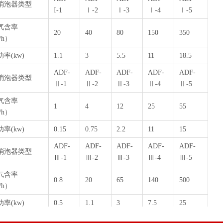
消泡器类型
I-1
Ⅰ-2
Ⅰ-3
Ⅰ-4
Ⅰ-5
气含率
20
40
80
150
350
/h）
率(kw)
1.1
3
5.5
11
18.5
ADF-
ADF-
ADF-
ADF-
ADF-
消泡器类型
Ⅱ-1
Ⅱ-2
Ⅱ-3
Ⅱ-4
Ⅱ-5
气含率
1
4
12
25
55
/h）
率(kw)
0.15
0.75
2.2
11
15
ADF-
ADF-
ADF-
ADF-
ADF-
消泡器类型
Ⅲ-1
Ⅲ-2
Ⅲ-3
Ⅲ-4
Ⅲ-5
气含率
0.8
20
65
140
500
/h）
率(kw)
0.5
1.1
3
7.5
25