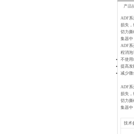
产品
ADF
损失，
切力撕
集器中
ADF
程消泡
不使用
提高发
减少微
ADF
损失，
切力撕
集器中
技术