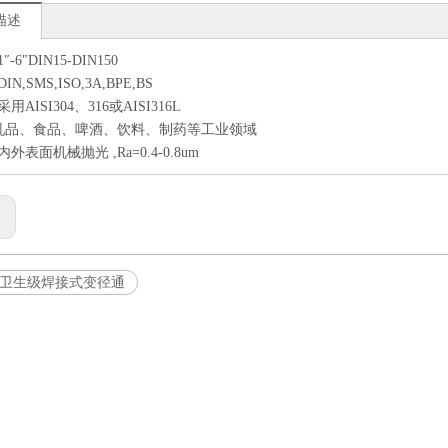
描述
-6″DIN15-DIN150
N,SMS,ISO,3A,BPE,BS
用AISI304、316或AISI316L
 乳品、食品、啤酒、饮料、制药等工业领域
外表面机械抛光 ,Ra=0.4-0.8um
:
卫生级焊接式变径通