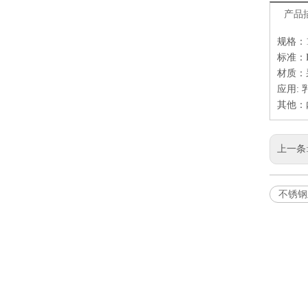
产品
规格：1″
标准：DI
材质：采
应用:
其他：内
上一条
不锈钢